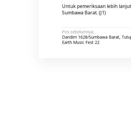
Untuk pemeriksaan lebih lanjut
Sumbawa Barat. (J1)
N
Pos sebelumnya
Dandim 1628/Sumbawa Barat, Tutup 
a
Earth Music Fest 22
v
i
g
a
s
i
p
o
s