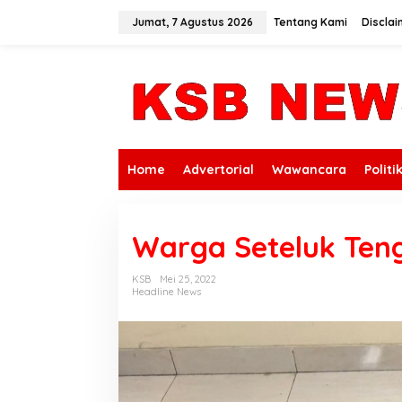
L
e
Jumat, 7 Agustus 2026
Tentang Kami
Disclai
w
a
t
i
k
e
k
o
n
Home
Advertorial
Wawancara
Politi
t
e
n
Warga Seteluk Teng
KSB
Mei 25, 2022
Headline News