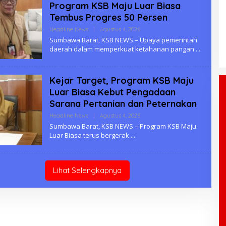
Program KSB Maju Luar Biasa
Tembus Progres 50 Persen
Headline News
|
Agustus 4, 2026
O
L
Sumbawa Barat, KSB NEWS – Upaya pemerintah
E
daerah dalam memperkuat ketahanan pangan
H
K
S
B
Kejar Target, Program KSB Maju
Luar Biasa Kebut Pengadaan
Sarana Pertanian dan Peternakan
Headline News
|
Agustus 4, 2026
O
L
Sumbawa Barat, KSB NEWS – Program KSB Maju
E
Luar Biasa terus bergerak
H
K
S
B
Lihat Selengkapnya