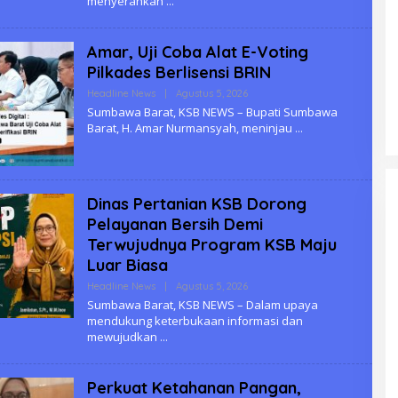
menyerahkan
K
S
B
Amar, Uji Coba Alat E-Voting
Pilkades Berlisensi BRIN
Headline News
|
Agustus 5, 2026
O
L
Sumbawa Barat, KSB NEWS – Bupati Sumbawa
E
Barat, H. Amar Nurmansyah, meninjau
H
K
S
B
Dinas Pertanian KSB Dorong
Pelayanan Bersih Demi
Terwujudnya Program KSB Maju
Luar Biasa
Headline News
|
Agustus 5, 2026
O
L
Sumbawa Barat, KSB NEWS – Dalam upaya
E
mendukung keterbukaan informasi dan
H
mewujudkan
K
S
B
Perkuat Ketahanan Pangan,