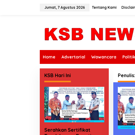
L
e
Jumat, 7 Agustus 2026
Tentang Kami
Disclai
w
a
t
i
k
e
k
o
n
Home
Advertorial
Wawancara
Politi
t
e
n
KSB Hari Ini
Penulis
Serahkan Sertifikat