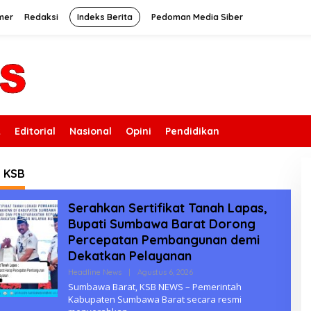
mer
Redaksi
Indeks Berita
Pedoman Media Siber
k
Editorial
Nasional
Opini
Pendidikan
:
KSB
Serahkan Sertifikat Tanah Lapas,
Bupati Sumbawa Barat Dorong
Percepatan Pembangunan demi
Dekatkan Pelayanan
Headline News
|
Agustus 6, 2026
O
L
Sumbawa Barat, KSB NEWS – Pemerintah
E
Kabupaten Sumbawa Barat secara resmi
H