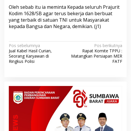
Oleh sebab itu ia meminta Kepada seluruh Prajurit
Kodim 1628/SB agar terus bekerja dan berbuat
yang terbaik di satuan TNI untuk Masyarakat
kepada Bangsa dan Negara, demikian. (j1)
N
Pos sebelumnya
Pos berikutnya
Jual Kabel Hasil Curian,
Rapat Komite TPPU :
a
Seorang Karyawan di
Matangkan Persiapan MER
v
Ringkus Polisi
FATF
i
g
a
s
i
p
o
s