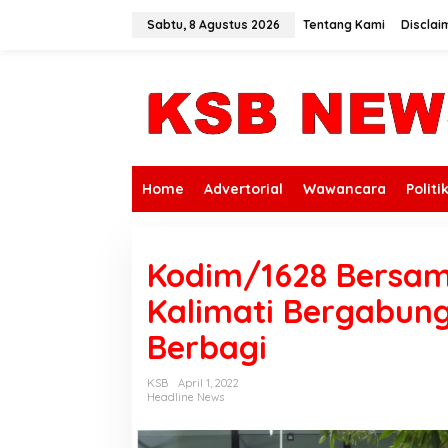
L
e
Sabtu, 8 Agustus 2026
Tentang Kami
Disclai
w
a
t
i
k
e
k
o
n
Home
Advertorial
Wawancara
Politi
t
e
n
Kodim/1628 Bersam
Kalimati Bergabung
Berbagi
KSB
April 1, 2022
Headline News