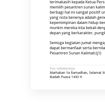
terimakasih kepada Ketua Pers
memilih pesantren sunan kalim
berbagi hal ini sangat positif
yang nota benenya adalah gene
kepemimpinan dalam hidup ber
munkin mereka kita bekali deng
depan yang berkarakter, pung
Semoga kegiatan jumat mengaji
dapat bermanfaat serta bernil
Pesantren Sunan Kalimati.(j1)
N
Pos sebelumnya
Marhaban Ya Ramadhan, Selamat M
a
Ibadah Puasa 1443 H
v
i
g
a