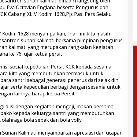
pesantren sunan kalimati dihadiri langsung oleh
Ibu Eva Octavian Englana beserta Pengurus dan
 KCK Cabang XLIV Kodim 1628,Pjs Pasi Pers Selaku
V Kodim 1628 menyampaikan, “hari ini kita masih
esantren sunan kalimati bersama pimpinan pengurus
unan kalimati yang merupakan rangkaian kegiatan
na ke 76, ujar ketua persit
 misi sosial kepedulian Persit KCK kepada sesama
ara kita yang membutuhkan termasuk untuk
ra santri sebagai generasi penerus dari sejak dini
elajar serta kepedulian berbagi dengan sesama untuk
ngan lainnya harap ketua Persit.
gi diisi dengan kegiatan mengaji, makan bersama
mbako kepada keluarga santri yang membutuhkan
olahraga bola sepak dan bola volly.
 Sunan Kalimati menyampaikan apresiasi dan ucapan