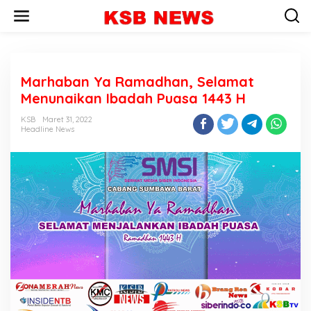
L
e
w
a
t
i
Marhaban Ya Ramadhan, Selamat
k
e
Menunaikan Ibadah Puasa 1443 H
k
o
KSB
Maret 31, 2022
n
Headline News
t
e
n