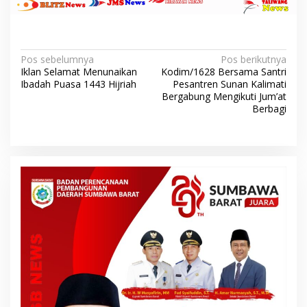
N
Pos sebelumnya
Pos berikutnya
Iklan Selamat Menunaikan
Kodim/1628 Bersama Santri
a
Ibadah Puasa 1443 Hijriah
Pesantren Sunan Kalimati
v
Bergabung Mengikuti Jum’at
Berbagi
i
g
a
s
i
p
o
s