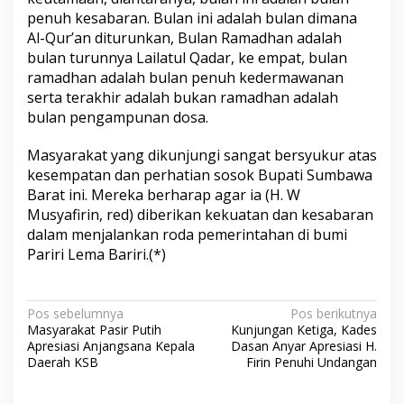
penuh kesabaran. Bulan ini adalah bulan dimana
Al-Qur’an diturunkan, Bulan Ramadhan adalah
bulan turunnya Lailatul Qadar, ke empat, bulan
ramadhan adalah bulan penuh kedermawanan
serta terakhir adalah bukan ramadhan adalah
bulan pengampunan dosa.
Masyarakat yang dikunjungi sangat bersyukur atas
kesempatan dan perhatian sosok Bupati Sumbawa
Barat ini. Mereka berharap agar ia (H. W
Musyafirin, red) diberikan kekuatan dan kesabaran
dalam menjalankan roda pemerintahan di bumi
Pariri Lema Bariri.(*)
N
Pos sebelumnya
Pos berikutnya
Masyarakat Pasir Putih
Kunjungan Ketiga, Kades
a
Apresiasi Anjangsana Kepala
Dasan Anyar Apresiasi H.
v
Daerah KSB
Firin Penuhi Undangan
i