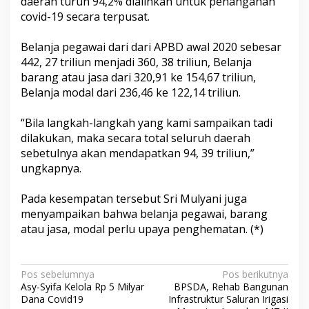
daerah turun 94,2% dialihkan untuk penanganan
covid-19 secara terpusat.
Belanja pegawai dari dari APBD awal 2020 sebesar
442, 27 triliun menjadi 360, 38 triliun, Belanja
barang atau jasa dari 320,91 ke 154,67 triliun,
Belanja modal dari 236,46 ke 122,14 triliun.
“Bila langkah-langkah yang kami sampaikan tadi
dilakukan, maka secara total seluruh daerah
sebetulnya akan mendapatkan 94, 39 triliun,”
ungkapnya.
Pada kesempatan tersebut Sri Mulyani juga
menyampaikan bahwa belanja pegawai, barang
atau jasa, modal perlu upaya penghematan. (*)
N
Pos sebelumnya
Pos berikutnya
Asy-Syifa Kelola Rp 5 Milyar
BPSDA, Rehab Bangunan
a
Dana Covid19
Infrastruktur Saluran Irigasi