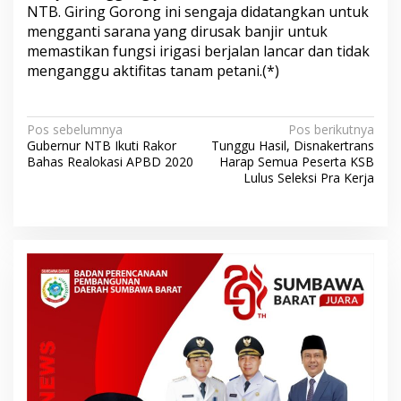
NTB. Giring Gorong ini sengaja didatangkan untuk
mengganti sarana yang dirusak banjir untuk
memastikan fungsi irigasi berjalan lancar dan tidak
menganggu aktifitas tanam petani.(*)
N
Pos sebelumnya
Pos berikutnya
Gubernur NTB Ikuti Rakor
Tunggu Hasil, Disnakertrans
a
Bahas Realokasi APBD 2020
Harap Semua Peserta KSB
v
Lulus Seleksi Pra Kerja
i
g
a
s
i
p
o
s