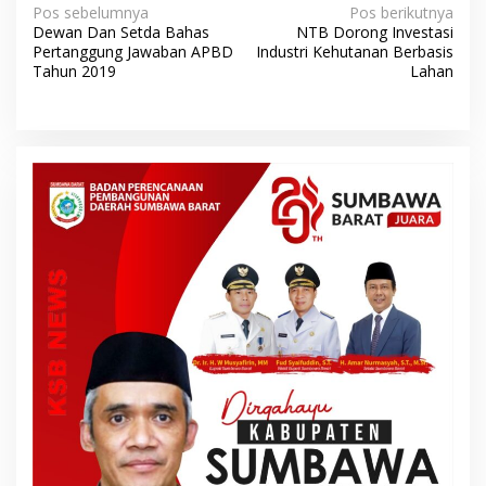
N
Pos sebelumnya
Pos berikutnya
Dewan Dan Setda Bahas
NTB Dorong Investasi
a
Pertanggung Jawaban APBD
Industri Kehutanan Berbasis
v
Tahun 2019
Lahan
i
g
a
s
i
p
o
s