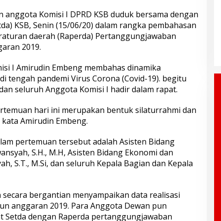
anggota Komisi I DPRD KSB duduk bersama dengan
etda) KSB, Senin (15/06/20) dalam rangka pembahasan
raturan daerah (Raperda) Pertanggungjawaban
aran 2019.
misi I Amirudin Embeng membahas dinamika
i tengah pandemi Virus Corona (Covid-19). begitu
an seluruh Anggota Komisi I hadir dalam rapat.
pertemuan hari ini merupakan bentuk silaturrahmi dan
” kata Amirudin Embeng.
alam pertemuan tersebut adalah Asisten Bidang
ansyah, S.H., M.H, Asisten Bidang Ekonomi dan
S.T., M.Si, dan seluruh Kepala Bagian dan Kepala
n secara bergantian menyampaikan data realisasi
tahun anggaran 2019. Para Anggota Dewan pun
at Setda dengan Raperda pertanggungjawaban