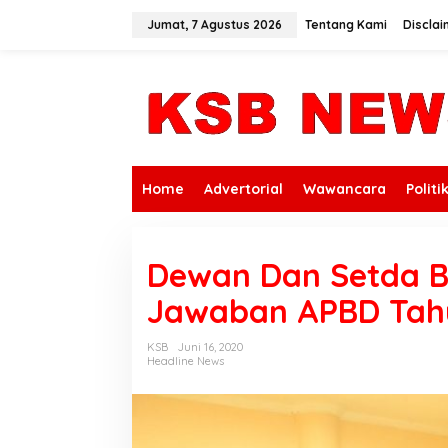
L
e
Jumat, 7 Agustus 2026
Tentang Kami
Disclai
w
a
t
i
k
e
k
o
n
Home
Advertorial
Wawancara
Politi
t
e
n
Dewan Dan Setda 
Jawaban APBD Tah
KSB
Juni 16, 2020
Headline News