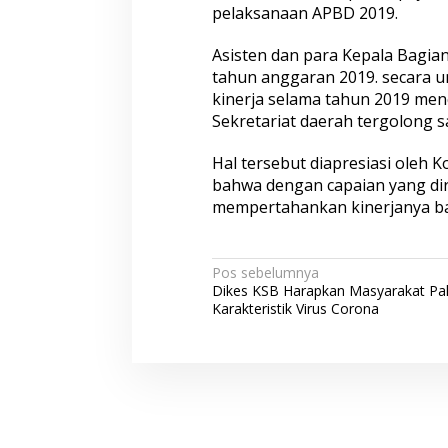
pelaksanaan APBD 2019.
Asisten dan para Kepala Bagian
tahun anggaran 2019. secara 
kinerja selama tahun 2019 menca
Sekretariat daerah tergolong 
Hal tersebut diapresiasi oleh 
bahwa dengan capaian yang dir
mempertahankan kinerjanya ba
N
Pos sebelumnya
Dikes KSB Harapkan Masyarakat P
a
Karakteristik Virus Corona
v
i
g
a
s