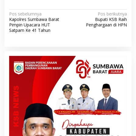
N
Pos sebelumnya
Pos berikutnya
Kapolres Sumbawa Barat
Bupati KSB Raih
a
Pimpin Upacara HUT
Penghargaan di HPN
v
Satpam Ke 41 Tahun
i
g
a
s
i
p
o
s