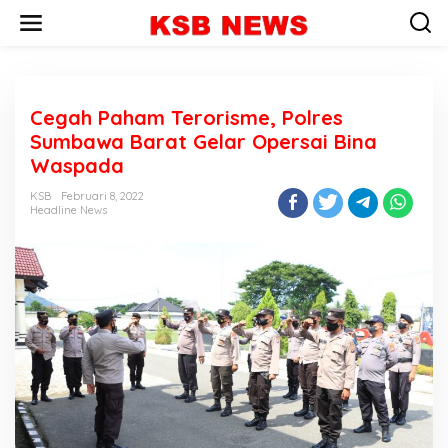
L
e
w
a
t
i
Cegah Paham Terorisme, Polres
k
e
Sumbawa Barat Gelar Opersai Bina
k
Waspada
o
n
KSB
Februari 8, 2022
t
Headline News
e
n