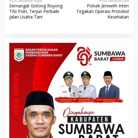
N
Pos sebelumnya
Pos berikutnya
Semangat Gotong Royong
Polsek Jereweh Inten
a
TNI Polri, Terjun Perbaiki
Tegakan Operasi Protokol
v
Jalan Usaha Tani
Kesehatan
i
g
a
s
i
p
o
s