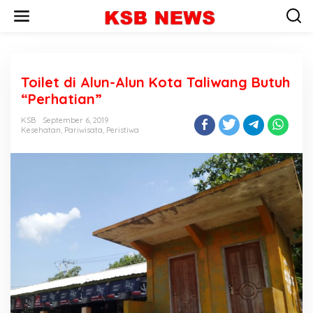
L
e
w
a
t
i
Toilet di Alun-Alun Kota Taliwang Butuh
k
e
“Perhatian”
k
o
KSB
September 6, 2019
n
Kesehatan
,
Pariwisata
,
Peristiwa
t
e
n