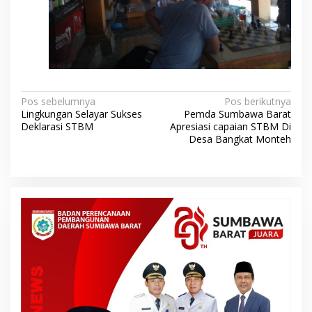
N
Pos sebelumnya
Pos berikutnya
Lingkungan Selayar Sukses
Pemda Sumbawa Barat
a
Deklarasi STBM
Apresiasi capaian STBM Di
v
Desa Bangkat Monteh
i
g
a
s
i
p
o
s