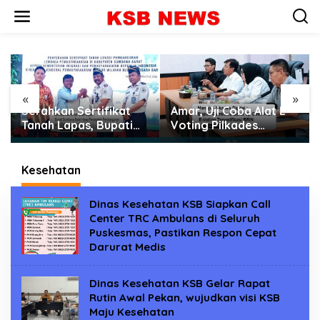
L
e
w
a
t
i
k
e
«
»
k
Serahkan Sertifikat
Amar, Uji Coba Alat E-
o
Tanah Lapas, Bupati
Voting Pilkades
n
Sumbawa Barat
Berlisensi BRIN
t
Dorong Percepatan
e
Pembangunan demi
Kesehatan
n
Dekatkan Pelayanan
Dinas Kesehatan KSB Siapkan Call
Center TRC Ambulans di Seluruh
Puskesmas, Pastikan Respon Cepat
Darurat Medis
Dinas Kesehatan KSB Gelar Rapat
Rutin Awal Pekan, wujudkan visi KSB
Maju Kesehatan