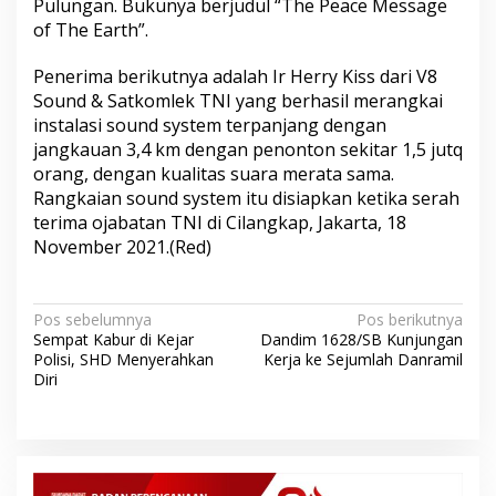
Pulungan. Bukunya berjudul “The Peace Message
of The Earth”.
Penerima berikutnya adalah Ir Herry Kiss dari V8
Sound & Satkomlek TNI yang berhasil merangkai
instalasi sound system terpanjang dengan
jangkauan 3,4 km dengan penonton sekitar 1,5 jutq
orang, dengan kualitas suara merata sama.
Rangkaian sound system itu disiapkan ketika serah
terima ojabatan TNI di Cilangkap, Jakarta, 18
November 2021.(Red)
N
Pos sebelumnya
Pos berikutnya
Sempat Kabur di Kejar
Dandim 1628/SB Kunjungan
a
Polisi, SHD Menyerahkan
Kerja ke Sejumlah Danramil
v
Diri
i
g
a