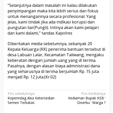
“Selanjutnya dalam masalah ini kalau dilakukan
penyimpangan maka kita lebih serius dan fokus
untuk menanganinya secara profesional. Yang
jelas, kami tindak jika ada indikasi korupsi dan
pungutan liar(Pungli). Intinya akan kami pelajari
dan kami dalami,” tandas Kapolres
Diberitakan media sebelumnya, sebanyak 20
Kepala Keluarga (KK) penerima bantuan tersebut di
desa Labuan Lalar, Kecamatan Taliwang, mengaku
keberatan dengan jumlah uang yang di terima.
Pasalnya, dengan alasan biaya administrasi dana
yang seharusnya di terima berjumlah Rp. 15 juta
menjadi Rp. 12 Juta.(Kr.02)
N
Pos sebelumnya
Pos berikutnya
Koperindag Akui Ketersedian
Kediaman Bupati KSB ‘
a
Semen Terbatas
Diserbu ‘ Warga ?
v