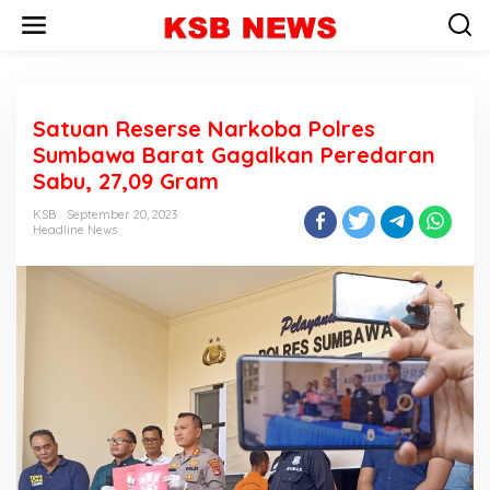
L
e
w
a
t
i
Satuan Reserse Narkoba Polres
k
e
Sumbawa Barat Gagalkan Peredaran
k
Sabu, 27,09 Gram
o
n
KSB
September 20, 2023
t
Headline News
e
n