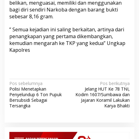
belikan, menguasai, memiliki dan menggunakan
bagi diri sendiri Narkoba dengan barang bukti
sebesar 8,16 gram.
” Semua kejadian ini saling berkaitan, artinya dari
penangkapan yang pertama dikembangkan,
kemudian mengarah ke TKP yang kedua” Ungkap
Kapolres
N
Pos sebelumnya
Pos berikutnya
Polisi Menetapkan
Jelang HUT Ke 78 TNI,
a
Penyelundup 6 Ton Pupuk
Kodim 1607/Sumbawa dan
v
Bersubsidi Sebagai
Jajaran Koramil Lakukan
Tersangka
Karya Bhakti
i
g
a
s