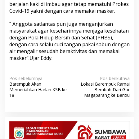
berjalan kaki di imbau agar tetap mematuhi Prokes
Covid-19 yakni dengan cara memakai masker.
” Anggota satlantas pun juga menganjurkan
masyarakat agar keseharinnya menjaga kesehatan
dengan Pola Hidup Bersih dan Sehat (PHBS),
dengan cara selalu cuci tangan pakai sabun dengan
air mengalir sesudah beraktivitas dan memakai
masker”.Ujar Eddy.
N
Pos sebelumnya
Pos berikutnya
Barempuk Akan
Lokasi Barempuk Ramai
a
Memeriahkan Harlah KSB ke
Berubah Dari Gor
v
18
Magaparang ke Bentiu
i
g
a
s