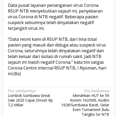
Data pusat layanan penanganan virus Corona
RSUP NTB menyebutkan sejauh ini, penyebaran
virus Corona di NTB negatif. Beberapa pasien
suspeck sebumnya telah dinyatakan negatif
terjangkit virus ini.
“Data resmi kami di RSUP NTB, dari lima total
pasien yang masuk dan diduga atau suspeck virus
Corona, seluruhnya telah dinyatakan negatif dan
telah keluar dari isolasi di rumah sakit. Jadi NTB
sejauh ini masih negatif Corona,” kata tim satgas
Corona Centre internal RSUP NTB, I Nyoman, hari
ini.(Bs)
N
Pos sebelumnya
Pos berikutnya
Lombok Sumbawa Great
Meriahkan HUT ke 59
a
Sale 2020 Capai Omset Rp
Korem 162/WB, Kodim
v
7,2 Miliar.
1628/Sumbawa Barat, Gelar
Even Turnament Bulu
i
Tangkis Se-NTB