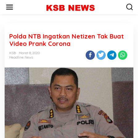
L
e
w
a
t
i
Polda NTB Ingatkan Netizen Tak Buat
k
e
Video Prank Corona
k
o
KSB
Maret 8, 2020
n
Headline News
t
e
n