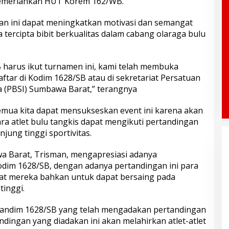
memeriahkan HUT Korem 162/WB.
an ini dapat meningkatkan motivasi dan semangat
a tercipta bibit berkualitas dalam cabang olaraga bulu
B harus ikut turnamen ini, kami telah membuka
ftar di Kodim 1628/SB atau di sekretariat Persatuan
a (PBSI) Sumbawa Barat,” terangnya
ua kita dapat mensukseskan event ini karena akan
ara atlet bulu tangkis dapat mengikuti pertandingan
jung tinggi sportivitas.
a Barat, Trisman, mengapresiasi adanya
dim 1628/SB, dengan adanya pertandingan ini para
kat mereka bahkan untuk dapat bersaing pada
tinggi.
Dandim 1628/SB yang telah mengadakan pertandingan
dingan yang diadakan ini akan melahirkan atlet-atlet