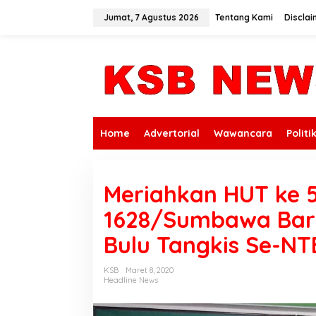
L
e
Jumat, 7 Agustus 2026
Tentang Kami
Disclai
w
a
t
i
k
e
k
o
n
Home
Advertorial
Wawancara
Politi
t
e
n
Meriahkan HUT ke 
1628/Sumbawa Bara
Bulu Tangkis Se-NT
KSB
Maret 8, 2020
Headline News