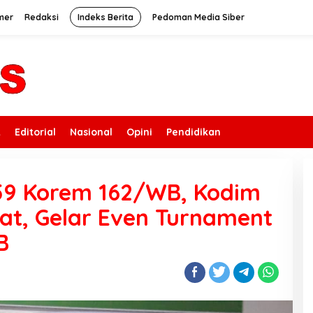
mer
Redaksi
Indeks Berita
Pedoman Media Siber
k
Editorial
Nasional
Opini
Pendidikan
59 Korem 162/WB, Kodim
t, Gelar Even Turnament
B