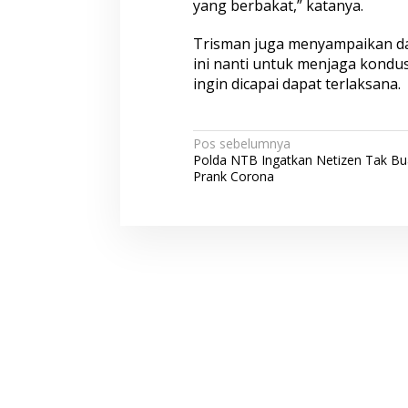
yang berbakat,” katanya.
Trisman juga menyampaikan da
ini nanti untuk menjaga kondus
ingin dicapai dapat terlaksana.
N
Pos sebelumnya
Polda NTB Ingatkan Netizen Tak Bu
a
Prank Corona
v
i
g
a
s
i
p
o
s