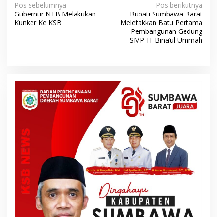
N
Pos sebelumnya
Pos berikutnya
Gubernur NTB Melakukan
Bupati Sumbawa Barat
a
Kunker Ke KSB
Meletakkan Batu Pertama
v
Pembangunan Gedung
SMP-IT Bina’ul Ummah
i
g
a
s
i
p
o
s