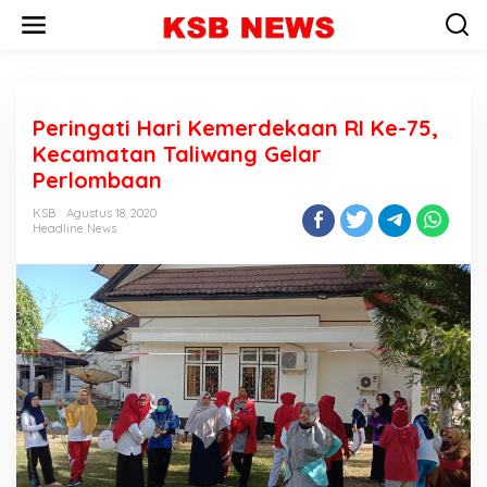
L
e
w
a
t
i
Peringati Hari Kemerdekaan RI Ke-75,
k
e
Kecamatan Taliwang Gelar
k
Perlombaan
o
n
KSB
Agustus 18, 2020
t
Headline News
e
n