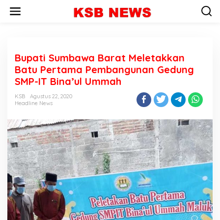
L
e
w
a
t
i
Bupati Sumbawa Barat Meletakkan
k
e
Batu Pertama Pembangunan Gedung
k
SMP-IT Bina’ul Ummah
o
n
KSB
Agustus 22, 2020
t
Headline News
e
n