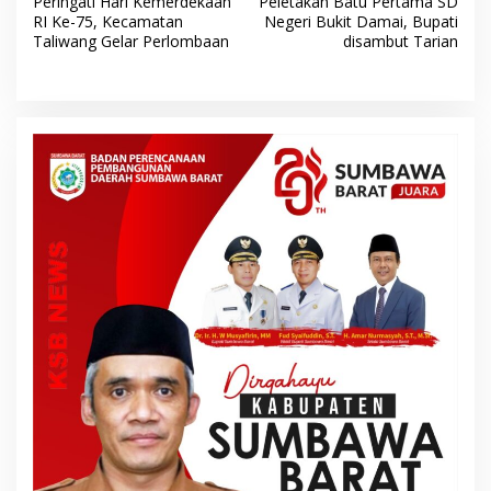
Peringati Hari Kemerdekaan
Peletakan Batu Pertama SD
a
RI Ke-75, Kecamatan
Negeri Bukit Damai, Bupati
v
Taliwang Gelar Perlombaan
disambut Tarian
i
g
a
s
i
p
o
s