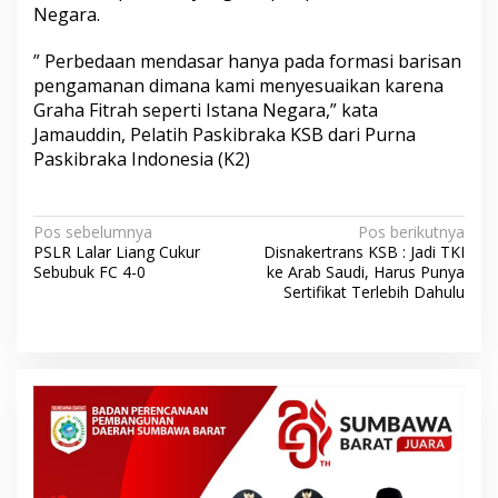
Negara.
” Perbedaan mendasar hanya pada formasi barisan
pengamanan dimana kami menyesuaikan karena
Graha Fitrah seperti Istana Negara,” kata
Jamauddin, Pelatih Paskibraka KSB dari Purna
Paskibraka Indonesia (K2)
N
Pos sebelumnya
Pos berikutnya
PSLR Lalar Liang Cukur
Disnakertrans KSB : Jadi TKI
a
Sebubuk FC 4-0
ke Arab Saudi, Harus Punya
v
Sertifikat Terlebih Dahulu
i
g
a
s
i
p