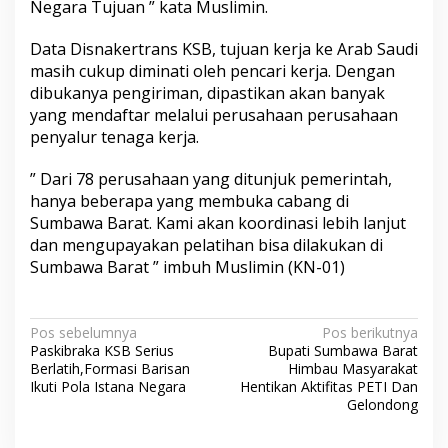
Negara Tujuan ” kata Muslimin.
Data Disnakertrans KSB, tujuan kerja ke Arab Saudi
masih cukup diminati oleh pencari kerja. Dengan
dibukanya pengiriman, dipastikan akan banyak
yang mendaftar melalui perusahaan perusahaan
penyalur tenaga kerja.
” Dari 78 perusahaan yang ditunjuk pemerintah,
hanya beberapa yang membuka cabang di
Sumbawa Barat. Kami akan koordinasi lebih lanjut
dan mengupayakan pelatihan bisa dilakukan di
Sumbawa Barat ” imbuh Muslimin (KN-01)
N
Pos sebelumnya
Pos berikutnya
Paskibraka KSB Serius
Bupati Sumbawa Barat
a
Berlatih,Formasi Barisan
Himbau Masyarakat
v
Ikuti Pola Istana Negara
Hentikan Aktifitas PETI Dan
Gelondong
i