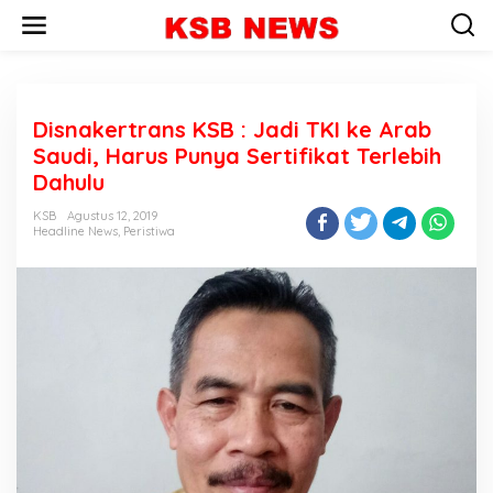
L
e
w
a
t
i
Disnakertrans KSB : Jadi TKI ke Arab
k
e
Saudi, Harus Punya Sertifikat Terlebih
k
Dahulu
o
n
KSB
Agustus 12, 2019
t
Headline News
,
Peristiwa
e
n