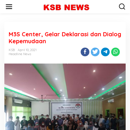
L
e
w
a
t
i
M3S Center, Gelar Deklarasi dan Dialog
k
e
Kepemudaan
k
o
KSB
April 10, 2021
n
Headline News
t
e
n