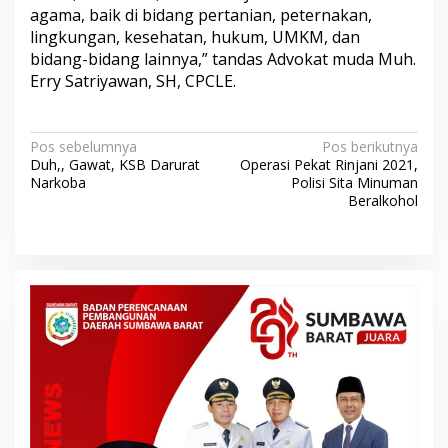
agama, baik di bidang pertanian, peternakan,
lingkungan, kesehatan, hukum, UMKM, dan
bidang-bidang lainnya,” tandas Advokat muda Muh.
Erry Satriyawan, SH, CPCLE.
N
Pos sebelumnya
Pos berikutnya
Duh,, Gawat, KSB Darurat
Operasi Pekat Rinjani 2021,
a
Narkoba
Polisi Sita Minuman
v
Beralkohol
i
g
a
s
i
p
o
s