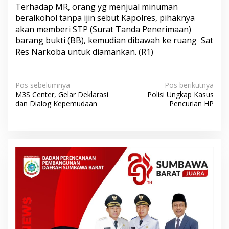
Terhadap MR, orang yg menjual minuman
beralkohol tanpa ijin sebut Kapolres, pihaknya
akan memberi STP (Surat Tanda Penerimaan)
barang bukti (BB), kemudian dibawah ke ruang Sat
Res Narkoba untuk diamankan. (R1)
N
Pos sebelumnya
Pos berikutnya
M3S Center, Gelar Deklarasi
Polisi Ungkap Kasus
a
dan Dialog Kepemudaan
Pencurian HP
v
i
g
a
s
i
p
o