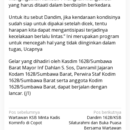
yang harus ditaati dalam berdisiplin berkedara.
Untuk itu sebut Dandim, jika kendaraan kondisinya
sudah siap untuk dipakai setelah dicek, tentu
harapan kita dapat mengantisipasi terjadinya
kecelakaan berlalu lintas.” Ini merupakan program
untuk mencegah hal yang tidak diinginkan dalam
tugas, Ucapnya
Gelar yang dihadiri oleh Kasdim 1628/Sumbawa
Barat Mayor Inf Dahlan S. Sos, Danramil Jajaran
Kodam 1628/Sumbawa Barat, Perwira Staf Kodim
1628/Sumbawa Barat serta anggota Kodim
1628/Sumbawa Barat, dapat berjalan dengan
lancar. (j1)
N
Pos sebelumnya
Pos berikutnya
Wartawan KSB Minta Kadis
Dandim 1628/KSB
a
Kominfo di Copot
Silaturahmi dan Buka Puasa
v
Bersama Wartawan