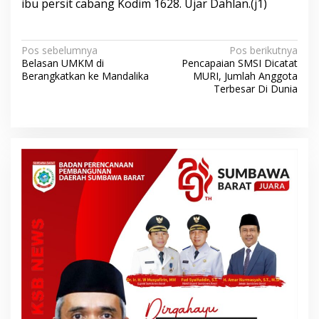
ibu persit cabang Kodim 1628. Ujar Dahlan.(j1)
N
Pos sebelumnya
Pos berikutnya
Belasan UMKM di
Pencapaian SMSI Dicatat
a
Berangkatkan ke Mandalika
MURI, Jumlah Anggota
v
Terbesar Di Dunia
i
g
a
s
i
p
o
s