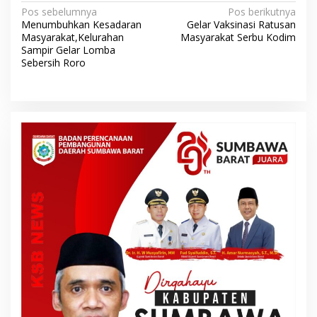
N
Pos sebelumnya
Pos berikutnya
Menumbuhkan Kesadaran
Gelar Vaksinasi Ratusan
a
Masyarakat,Kelurahan
Masyarakat Serbu Kodim
v
Sampir Gelar Lomba
Sebersih Roro
i
g
a
s
i
p
o
s