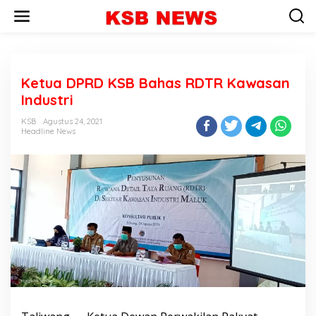
L
e
w
a
t
i
Ketua DPRD KSB Bahas RDTR Kawasan
k
e
Industri
k
o
KSB
Agustus 24, 2021
n
Headline News
t
e
n