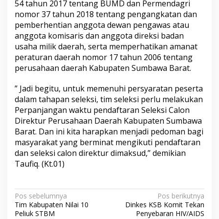
54 tahun 2017 tentang BUMD dan Permendagri
nomor 37 tahun 2018 tentang pengangkatan dan
pemberhentian anggota dewan pengawas atau
anggota komisaris dan anggota direksi badan
usaha milik daerah, serta memperhatikan amanat
peraturan daerah nomor 17 tahun 2006 tentang
perusahaan daerah Kabupaten Sumbawa Barat.
” Jadi begitu, untuk memenuhi persyaratan peserta
dalam tahapan seleksi, tim seleksi perlu melakukan
Perpanjangan waktu pendaftaran Seleksi Calon
Direktur Perusahaan Daerah Kabupaten Sumbawa
Barat. Dan ini kita harapkan menjadi pedoman bagi
masyarakat yang berminat mengikuti pendaftaran
dan seleksi calon direktur dimaksud,” demikian
Taufiq. (Kt.01)
N
Pos sebelumnya
Pos berikutnya
Tim Kabupaten Nilai 10
Dinkes KSB Komit Tekan
a
Peliuk STBM
Penyebaran HIV/AIDS