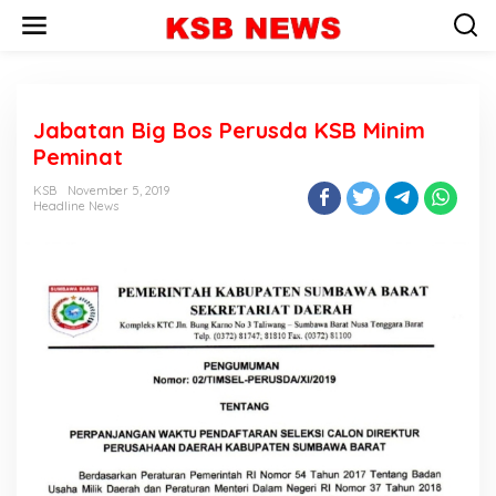
L
e
w
a
t
i
Jabatan Big Bos Perusda KSB Minim
k
e
Peminat
k
o
KSB
November 5, 2019
n
Headline News
t
e
n