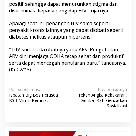
positif sehingga dapat menurunkan stigma dan
diskriminasi kepada pengidap HIV,” ujarnya.
Apalagi saat ini, penangan HIV sama seperti
penyakit kronis lainnya yang dapat diobati seperti
diabetes melitus ataupun hipertensi.
” HIV sudah ada obatnya yaitu ARV. Pengobatan
ARV dini menjaga ODHA tetap sehat dan produktlf
serta dapat mencegah penularan baru,” tandasnya.
(Kr.02/**)
N
Pos sebelumnya
Pos berikutnya
Jabatan Big Bos Perusda
Tekan Angka Kebakaran,
a
KSB Minim Peminat
Damkar KSB Gencarkan
v
Sosialisasi
i
g
a