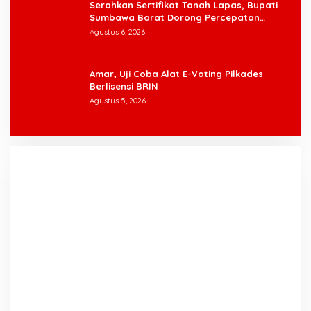
Serahkan Sertifikat Tanah Lapas, Bupati
Sumbawa Barat Dorong Percepatan
Pembangunan demi Dekatkan Pelayanan
Agustus 6, 2026
Amar, Uji Coba Alat E-Voting Pilkades
Berlisensi BRIN
Agustus 5, 2026