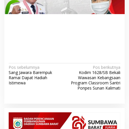
N
Pos sebelumnya
Pos berikutnya
Sang Jawara Barempuk
Kodim 1628/SB Bekali
a
Ramai Dapat Hadiah
Wawasan Kebangsaan
v
Istimewa
Program Classroom Santri
Ponpes Sunan Kalimati
i
g
a
s
i