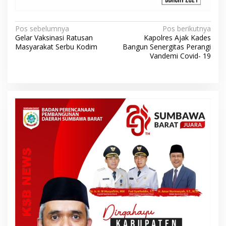
N
Pos sebelumnya
Pos berikutnya
Gelar Vaksinasi Ratusan
Kapolres Ajak Kades
a
Masyarakat Serbu Kodim
Bangun Senergitas Perangi
v
Vandemi Covid- 19
i
g
a
s
i
p
o
s