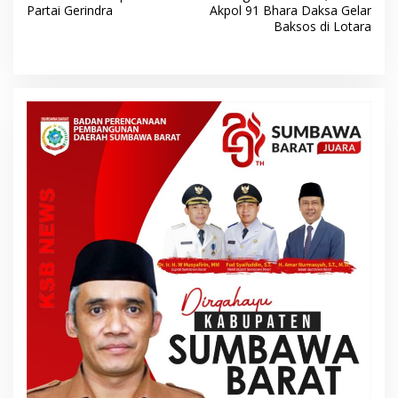
v
Partai Gerindra
Akpol 91 Bhara Daksa Gelar
Baksos di Lotara
i
g
a
s
i
p
o
s