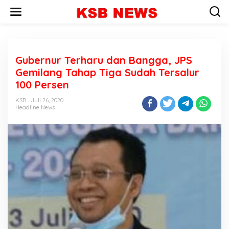
L
e
w
a
t
i
Gubernur Terharu dan Bangga, JPS
k
e
Gemilang Tahap Tiga Sudah Tersalur
k
100 Persen
o
n
KSB
Juli 26, 2020
t
Headline News
e
n