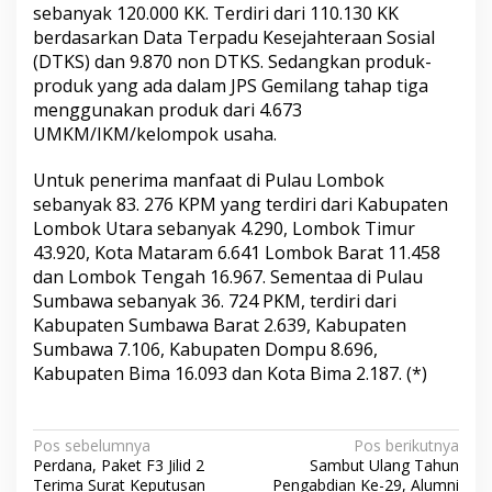
sebanyak 120.000 KK. Terdiri dari 110.130 KK
berdasarkan Data Terpadu Kesejahteraan Sosial
(DTKS) dan 9.870 non DTKS. Sedangkan produk-
produk yang ada dalam JPS Gemilang tahap tiga
menggunakan produk dari 4.673
UMKM/IKM/kelompok usaha.
Untuk penerima manfaat di Pulau Lombok
sebanyak 83. 276 KPM yang terdiri dari Kabupaten
Lombok Utara sebanyak 4.290, Lombok Timur
43.920, Kota Mataram 6.641 Lombok Barat 11.458
dan Lombok Tengah 16.967. Sementaa di Pulau
Sumbawa sebanyak 36. 724 PKM, terdiri dari
Kabupaten Sumbawa Barat 2.639, Kabupaten
Sumbawa 7.106, Kabupaten Dompu 8.696,
Kabupaten Bima 16.093 dan Kota Bima 2.187. (*)
N
Pos sebelumnya
Pos berikutnya
Perdana, Paket F3 Jilid 2
Sambut Ulang Tahun
a
Terima Surat Keputusan
Pengabdian Ke-29, Alumni