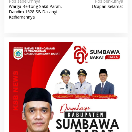
N
Pos sebelumnya
Pos berikutnya
Warga Bertong Sakit Parah,
Ucapan Selamat
a
Dandim 1628 SB Datangi
v
Kediamannya
i
g
a
s
i
p
o
s