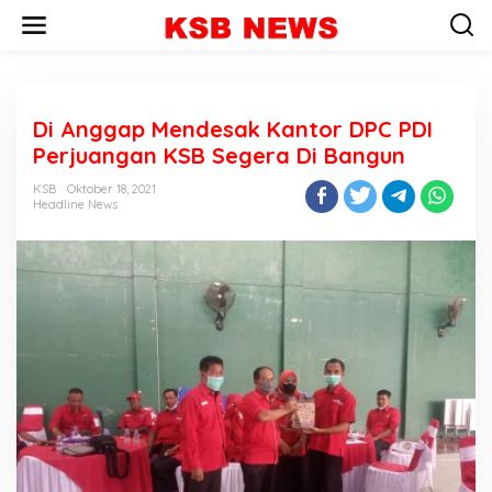
L
e
w
a
t
i
Di Anggap Mendesak Kantor DPC PDI
k
e
Perjuangan KSB Segera Di Bangun
k
o
KSB
Oktober 18, 2021
n
Headline News
t
e
n