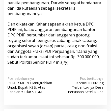
panitia pembangunan, Darwin sebagai bendahara
dan Ida Rufaedah sebagai sekretaris
pembangunannya.
Dan dikatakan Kahar sapaan akrab ketua DPC
PDIP ini, kalau anggaran pembangunan kantor
DPC PDIP bersumber dari anggaran gotong
royong seluruh pengurus cabang, anak cabang,
organisasi sayap (orsap) partai, caleg non fraksi
dan Anggota Fraksi PDI Perjuangan. “Dana yang
sudah terkumpul saat ini sebesar Rp. 300.000.000,
Sebut Politisi Senior PDIP ini.(J/y)
N
Pos sebelumnya
Pos berikutnya
REKOR MURI Dianugrahkan
Komisi II Dukung
a
Untuk Bupati KSB, Atas
Terbentuknya Desa
v
Capaian 5 Pilar STBM
Persiapan Seteluk Rea
i
g