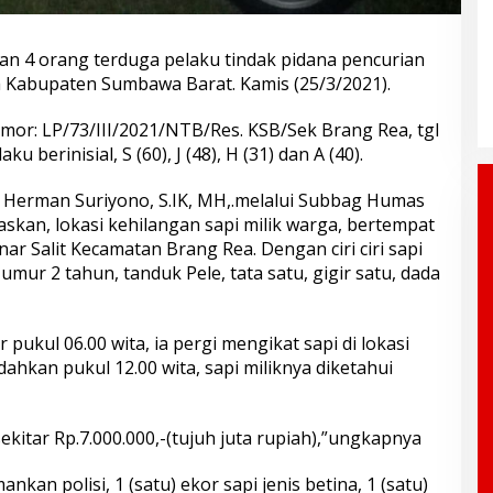
 4 orang terduga pelaku tindak pidana pencurian
 Kabupaten Sumbawa Barat. Kamis (25/3/2021).
mor: LP/73/III/2021/NTB/Res. KSB/Sek Brang Rea, tgl
u berinisial, S (60), J (48), H (31) dan A (40).
Herman Suriyono, S.IK, MH,.melalui Subbag Humas
askan, lokasi kehilangan sapi milik warga, bertempat
ar Salit Kecamatan Brang Rea. Dengan ciri ciri sapi
umur 2 tahun, tanduk Pele, tata satu, gigir satu, dada
 pukul 06.00 wita, ia pergi mengikat sapi di lokasi
ahkan pukul 12.00 wita, sapi miliknya diketahui
kitar Rp.7.000.000,-(tujuh juta rupiah),”ungkapnya
kan polisi, 1 (satu) ekor sapi jenis betina, 1 (satu)