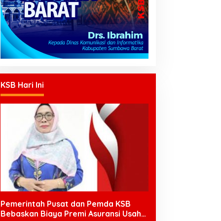
KSB Hari Ini
Pemerintah Pusat dan Pemda KSB
Bebaskan Biaya Premi Asuransi Usaha