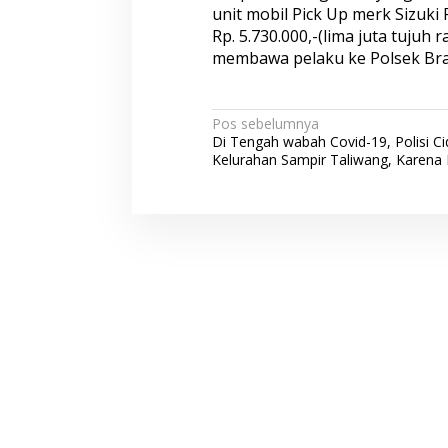
unit mobil Pick Up merk Sizuki 
Rp. 5.730.000,-(lima juta tujuh 
membawa pelaku ke Polsek Bra
N
Pos sebelumnya
Di Tengah wabah Covid-19, Polisi C
a
Kelurahan Sampir Taliwang, Karena
v
i
g
a
s
i
p
o
s