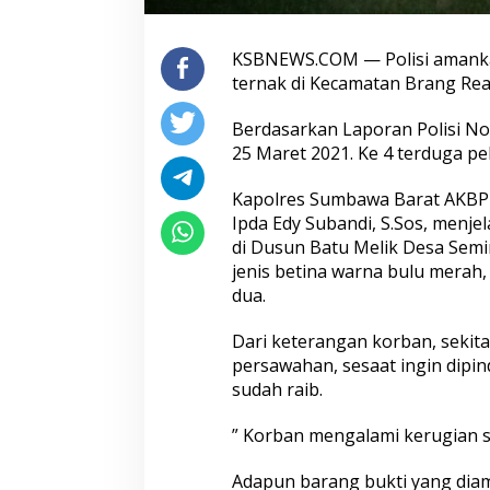
KSBNEWS.COM — Polisi amankan
ternak di Kecamatan Brang Rea
Berdasarkan Laporan Polisi No
25 Maret 2021. Ke 4 terduga pelak
Kapolres Sumbawa Barat AKBP 
Ipda Edy Subandi, S.Sos, menjel
di Dusun Batu Melik Desa Semin
jenis betina warna bulu merah, 
dua.
Dari keterangan korban, sekitar
persawahan, sesaat ingin dipind
sudah raib.
” Korban mengalami kerugian se
Adapun barang bukti yang diaman