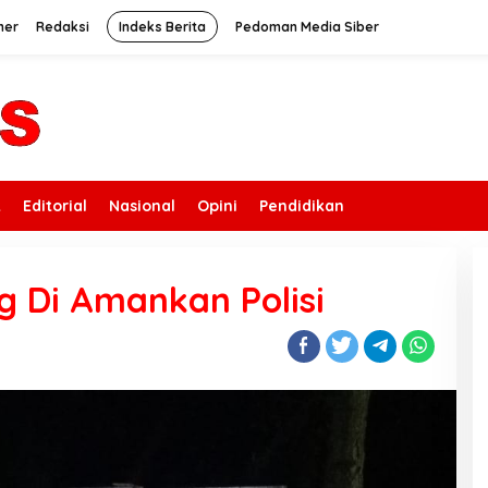
mer
Redaksi
Indeks Berita
Pedoman Media Siber
k
Editorial
Nasional
Opini
Pendidikan
g Di Amankan Polisi