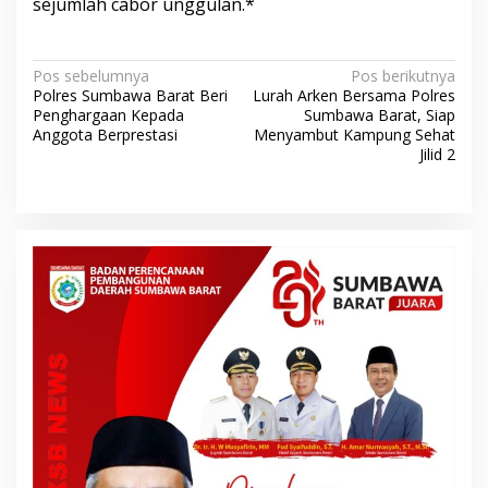
sejumlah cabor unggulan.*
N
Pos sebelumnya
Pos berikutnya
Polres Sumbawa Barat Beri
Lurah Arken Bersama Polres
a
Penghargaan Kepada
Sumbawa Barat, Siap
v
Anggota Berprestasi
Menyambut Kampung Sehat
Jilid 2
i
g
a
s
i
p
o
s