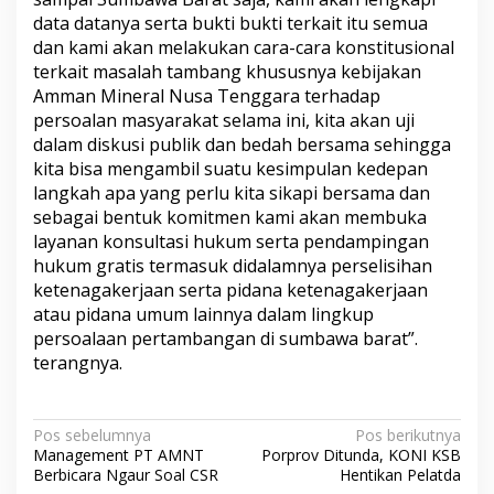
data datanya serta bukti bukti terkait itu semua
dan kami akan melakukan cara-cara konstitusional
terkait masalah tambang khususnya kebijakan
Amman Mineral Nusa Tenggara terhadap
persoalan masyarakat selama ini, kita akan uji
dalam diskusi publik dan bedah bersama sehingga
kita bisa mengambil suatu kesimpulan kedepan
langkah apa yang perlu kita sikapi bersama dan
sebagai bentuk komitmen kami akan membuka
layanan konsultasi hukum serta pendampingan
hukum gratis termasuk didalamnya perselisihan
ketenagakerjaan serta pidana ketenagakerjaan
atau pidana umum lainnya dalam lingkup
persoalaan pertambangan di sumbawa barat”.
terangnya.
N
Pos sebelumnya
Pos berikutnya
Management PT AMNT
Porprov Ditunda, KONI KSB
a
Berbicara Ngaur Soal CSR
Hentikan Pelatda