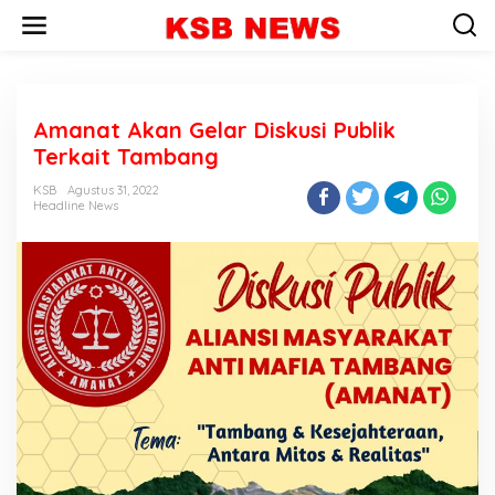
L
e
w
a
t
i
Amanat Akan Gelar Diskusi Publik
k
e
Terkait Tambang
k
o
KSB
Agustus 31, 2022
n
Headline News
t
e
n