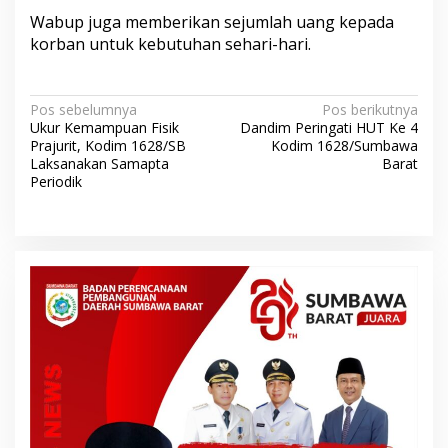
Wabup juga memberikan sejumlah uang kepada
korban untuk kebutuhan sehari-hari.
N
Pos sebelumnya
Pos berikutnya
Ukur Kemampuan Fisik
Dandim Peringati HUT Ke 4
a
Prajurit, Kodim 1628/SB
Kodim 1628/Sumbawa
v
Laksanakan Samapta
Barat
Periodik
i
g
a
s
i
p
o
s