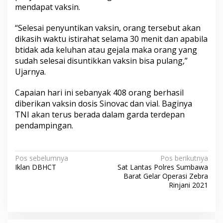
mendapat vaksin.
“Selesai penyuntikan vaksin, orang tersebut akan
dikasih waktu istirahat selama 30 menit dan apabila
btidak ada keluhan atau gejala maka orang yang
sudah selesai disuntikkan vaksin bisa pulang,”
Ujarnya.
Capaian hari ini sebanyak 408 orang berhasil
diberikan vaksin dosis Sinovac dan vial. Baginya
TNI akan terus berada dalam garda terdepan
pendampingan.
N
Pos sebelumnya
Pos berikutnya
Iklan DBHCT
Sat Lantas Polres Sumbawa
a
Barat Gelar Operasi Zebra
v
Rinjani 2021
i
g