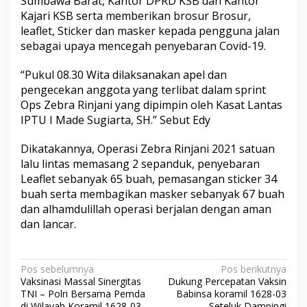
Sumbawa Barat, Kantor DPRD KSB dan Kantor
Kajari KSB serta memberikan brosur Brosur,
leaflet, Sticker dan masker kepada pengguna jalan
sebagai upaya mencegah penyebaran Covid-19.
“Pukul 08.30 Wita dilaksanakan apel dan
pengecekan anggota yang terlibat dalam sprint
Ops Zebra Rinjani yang dipimpin oleh Kasat Lantas
IPTU I Made Sugiarta, SH.” Sebut Edy
Dikatakannya, Operasi Zebra Rinjani 2021 satuan
lalu lintas memasang 2 sepanduk, penyebaran
Leaflet sebanyak 65 buah, pemasangan sticker 34
buah serta membagikan masker sebanyak 67 buah
dan alhamdulillah operasi berjalan dengan aman
dan lancar.
N
Pos sebelumnya
Pos berikutnya
Vaksinasi Massal Sinergitas
Dukung Percepatan Vaksin
a
TNI – Polri Bersama Pemda
Babinsa koramil 1628-03
di Wilayah Koramil 1628-03
Seteluk Dampingi