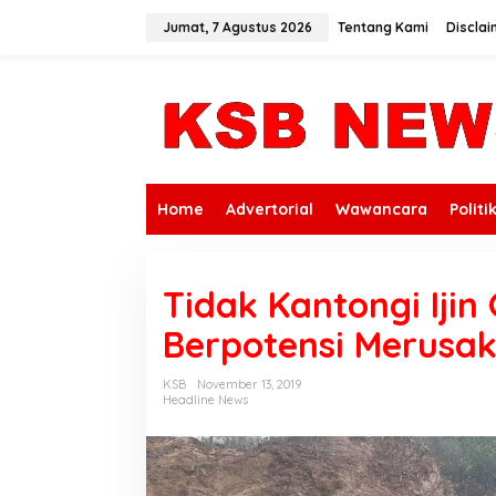
L
e
Jumat, 7 Agustus 2026
Tentang Kami
Disclai
w
a
t
i
k
e
k
o
n
Home
Advertorial
Wawancara
Politi
t
e
n
Tidak Kantongi Iji
Berpotensi Merusak
KSB
November 13, 2019
Headline News