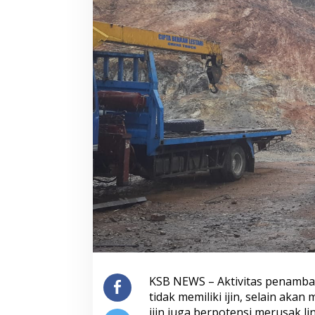
KSB NEWS – Aktivitas penamba
tidak memiliki ijin, selain aka
ijin juga berpotensi merusak li