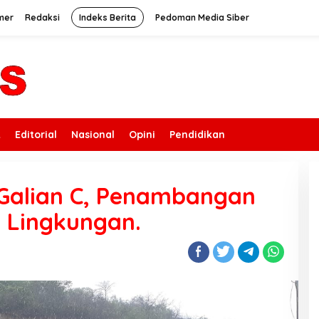
mer
Redaksi
Indeks Berita
Pedoman Media Siber
k
Editorial
Nasional
Opini
Pendidikan
n Galian C, Penambangan
 Lingkungan.