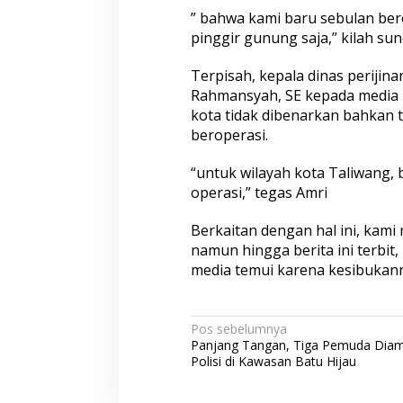
” bahwa kami baru sebulan bero
pinggir gunung saja,” kilah su
Terpisah, kepala dinas perijina
Rahmansyah, SE kepada media
kota tidak dibenarkan bahkan t
beroperasi.
“untuk wilayah kota Taliwang, b
operasi,” tegas Amri
Berkaitan dengan hal ini, kam
namun hingga berita ini terbit
media temui karena kesibukanny
N
Pos sebelumnya
Panjang Tangan, Tiga Pemuda Dia
a
Polisi di Kawasan Batu Hijau
v