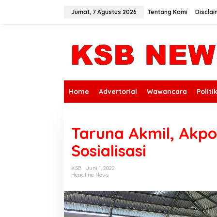
L
e
Jumat, 7 Agustus 2026
Tentang Kami
Disclai
w
a
t
i
k
e
k
o
n
Home
Advertorial
Wawancara
Politi
t
e
n
Taruna Akmil, Akpo
Sosialisasi
KSB
Juni 1, 2022
Headline News