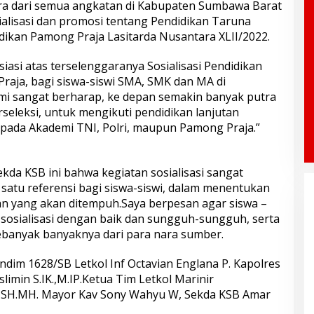
ara dari semua angkatan di Kabupaten Sumbawa Barat
lisasi dan promosi tentang Pendidikan Taruna
ikan Pamong Praja Lasitarda Nusantara XLII/2022.
siasi atas terselenggaranya Sosialisasi Pendidikan
raja, bagi siswa-siswi SMA, SMK dan MA di
i sangat berharap, ke depan semakin banyak putra
seleksi, untuk mengikuti pendidikan lanjutan
k pada Akademi TNI, Polri, maupun Pamong Praja.”
da KSB ini bahwa kegiatan sosialisasi sangat
h satu referensi bagi siswa-siswi, dalam menentukan
tan yang akan ditempuh.Saya berpesan agar siswa –
 sosialisasi dengan baik dan sungguh-sungguh, serta
banyak banyaknya dari para nara sumber.
ndim 1628/SB Letkol Inf Octavian Englana P. Kapolres
min S.IK.,M.IP.Ketua Tim Letkol Marinir
 SH.MH. Mayor Kav Sony Wahyu W, Sekda KSB Amar