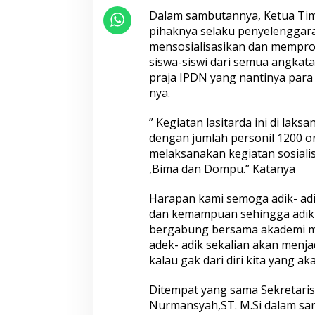
Dalam sambutannya, Ketua Ti
pihaknya selaku penyelenggara
mensosialisasikan dan mempro
siswa-siswi dari semua angkata
praja IPDN yang nantinya para 
nya.
” Kegiatan lasitarda ini di lak
dengan jumlah personil 1200 o
melaksanakan kegiatan sosial
,Bima dan Dompu.” Katanya
Harapan kami semoga adik- a
dan kemampuan sehingga adik-ad
bergabung bersama akademi mil
adek- adik sekalian akan menja
kalau gak dari diri kita yang a
Ditempat yang sama Sekretar
Nurmansyah,ST. M.Si dalam s