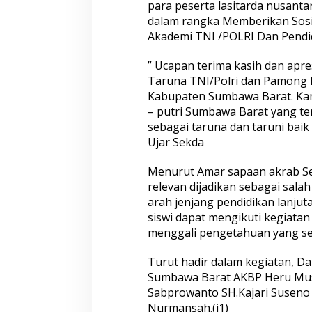
para peserta lasitarda nusant
dalam rangka Memberikan Sosia
Akademi TNI /POLRI Dan Pendid
” Ucapan terima kasih dan apre
Taruna TNI/Polri dan Pamong P
Kabupaten Sumbawa Barat. Kam
– putri Sumbawa Barat yang ter
sebagai taruna dan taruni bai
Ujar Sekda
Menurut Amar sapaan akrab Sek
relevan dijadikan sebagai sala
arah jenjang pendidikan lanju
siswi dapat mengikuti kegiatan
menggali pengetahuan yang se
Turut hadir dalam kegiatan, Da
Sumbawa Barat AKBP Heru Musli
Sabprowanto SH.Kajari Suseno
Nurmansah.(j1)