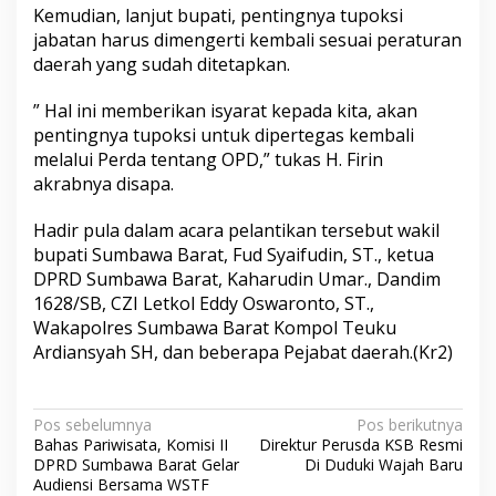
Kemudian, lanjut bupati, pentingnya tupoksi
jabatan harus dimengerti kembali sesuai peraturan
daerah yang sudah ditetapkan.
” Hal ini memberikan isyarat kepada kita, akan
pentingnya tupoksi untuk dipertegas kembali
melalui Perda tentang OPD,” tukas H. Firin
akrabnya disapa.
Hadir pula dalam acara pelantikan tersebut wakil
bupati Sumbawa Barat, Fud Syaifudin, ST., ketua
DPRD Sumbawa Barat, Kaharudin Umar., Dandim
1628/SB, CZI Letkol Eddy Oswaronto, ST.,
Wakapolres Sumbawa Barat Kompol Teuku
Ardiansyah SH, dan beberapa Pejabat daerah.(Kr2)
N
Pos sebelumnya
Pos berikutnya
Bahas Pariwisata, Komisi II
Direktur Perusda KSB Resmi
a
DPRD Sumbawa Barat Gelar
Di Duduki Wajah Baru
v
Audiensi Bersama WSTF