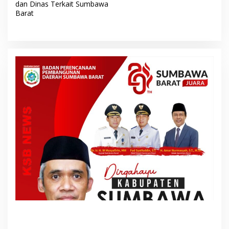
dan Dinas Terkait Sumbawa
i
Barat
g
a
s
i
p
o
s