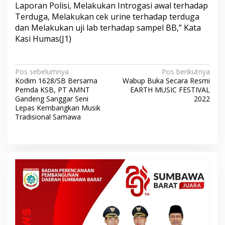
Laporan Polisi, Melakukan Introgasi awal terhadap
Terduga, Melakukan cek urine terhadap terduga
dan Melakukan uji lab terhadap sampel BB,” Kata
Kasi Humas(J1)
N
Pos sebelumnya
Pos berikutnya
Kodim 1628/SB Bersama
Wabup Buka Secara Resmi
a
Pemda KSB, PT AMNT
EARTH MUSIC FESTIVAL
v
Gandeng Sanggar Seni
2022
Lepas Kembangkan Musik
i
Tradisional Samawa
g
a
s
i
p
o
s