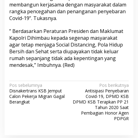
membangun kerjasama dengan masyarakat dalam
rangka pencegahan dan penanganan penyebaran
Covid-19”. Tukasnya.
” Berdasarkan Peraturan Presiden dan Maklumat
Kapolri Dihimbau kepada segenap masyarakat
agar tetap menjaga Social Distancing, Pola Hidup
Bersih dan Sehat serta diupayakan tidak keluar
rumah sepanjang tidak ada kepentingan yang
mendesak,” Imbuhnya. (Red)
N
Pos sebelumnya
Pos berikutnya
Disnakertrans KSB Jemput
Antisipasi Penyebaran
a
Calon Pekerja Migran Gagal
Covid-19, DPMD KSB
v
Berangkat
DPMD KSB Terapkan PP 21
Tahun 2020 Saat
i
Pembagian Honor Agen
PDPGR
g
a