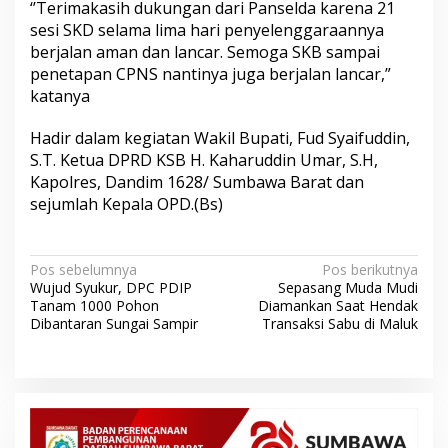
‘’Terimakasih dukungan dari Panselda karena 21
sesi SKD selama lima hari penyelenggaraannya
berjalan aman dan lancar. Semoga SKB sampai
penetapan CPNS nantinya juga berjalan lancar,”
katanya
Hadir dalam kegiatan Wakil Bupati, Fud Syaifuddin,
S.T. Ketua DPRD KSB H. Kaharuddin Umar, S.H,
Kapolres, Dandim 1628/ Sumbawa Barat dan
sejumlah Kepala OPD.(Bs)
N
Pos sebelumnya
Pos berikutnya
Wujud Syukur, DPC PDIP
Sepasang Muda Mudi
a
Tanam 1000 Pohon
Diamankan Saat Hendak
v
Dibantaran Sungai Sampir
Transaksi Sabu di Maluk
i
g
a
s