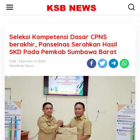
L
e
w
a
t
i
Seleksi Kompetensi Dasar CPNS
k
e
berakhir, Panselnas Serahkan Hasil
k
SKD Pada Pemkab Sumbawa Barat
o
n
KSB
Februari 4, 2020
t
Headline News
e
n