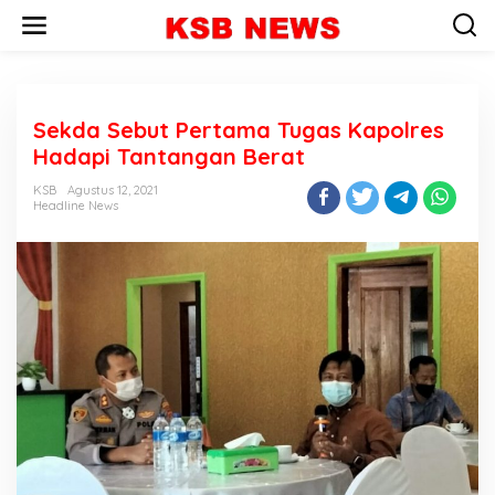
L
e
w
a
t
i
Sekda Sebut Pertama Tugas Kapolres
k
e
Hadapi Tantangan Berat
k
o
KSB
Agustus 12, 2021
n
Headline News
t
e
n