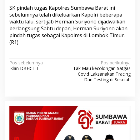
SK pindah tugas Kapolres Sumbawa Barat ini
sebelumnya telah dikeluarkan Kapolri beberapa
waktu lalu, sertijab Herman Suriyono dijadwalkan
berlangsung Sabtu depan, Herman Suriyono akan
pindah tugas sebagai Kapolres di Lombok Timur.
(R1)
N
Pos sebelumnya
Pos berikutnya
Iklan DBHCT I
Tak Mau kecolongan Satgas
a
Covid Laksanakan Tracing
v
Dan Testing di Sekolah
i
g
a
s
i
p