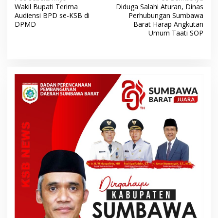
N
Wakil Bupati Terima
Diduga Salahi Aturan, Dinas
a
Audiensi BPD se-KSB di
Perhubungan Sumbawa
v
DPMD
Barat Harap Angkutan
Umum Taati SOP
i
g
a
s
i
p
o
s