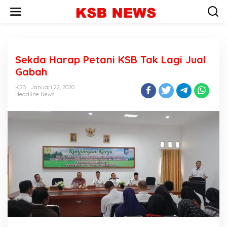
L
e
w
a
t
i
Sekda Harap Petani KSB Tak Lagi Jual
k
e
Gabah
k
o
KSB
Januari 22, 2020
n
Headline News
t
e
n